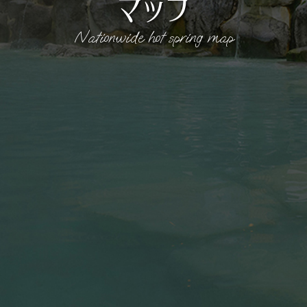
マップ
Nationwide hot spring map