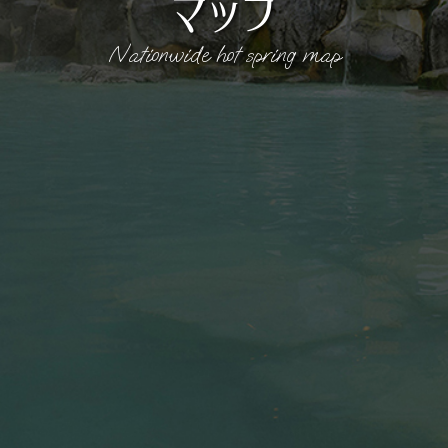
マップ
Nationwide hot spring map