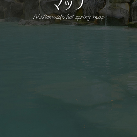
マップ
Nationwide hot spring map