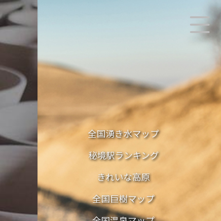
全国湧き水マップ
秘境駅ランキング
きれいな高原
全国巨樹マップ
全国温泉マップ