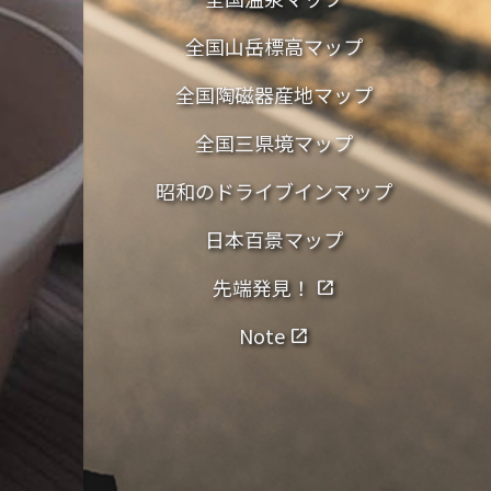
全国山岳標高マップ
全国陶磁器産地マップ
全国三県境マップ
昭和のドライブインマップ
日本百景マップ
先端発見！
open_in_new
Note
open_in_new