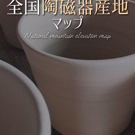
全国
陶磁器産地
マップ
National mountain elevation map