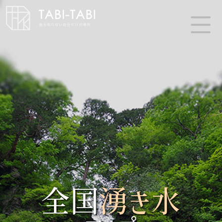
全国
湧き水