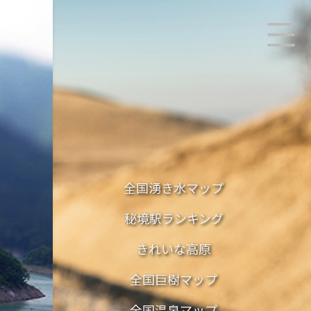
全国湧き水マップ
秘境駅ランキング
きれいな高原
全国巨樹マップ
全国温泉マップ