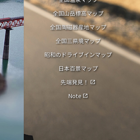
全国山岳標高マップ
全国陶磁器産地マップ
全国三県境マップ
昭和のドライブインマップ
日本百景マップ
先端発見！
open_in_new
Note
open_in_new