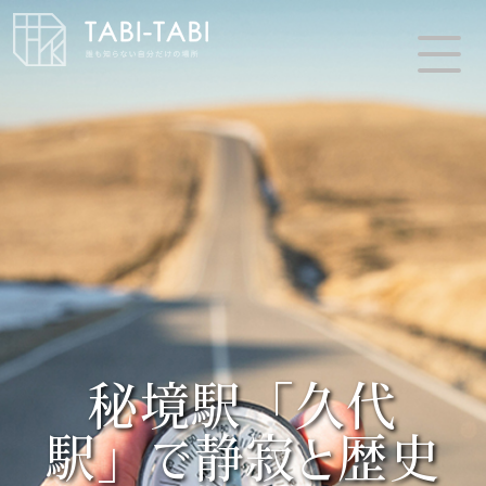
秘境駅「久代
駅」で静寂と歴史