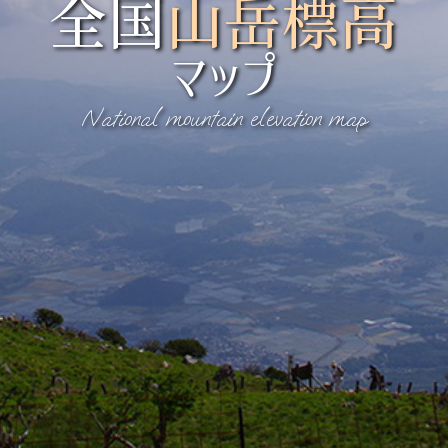
全国
山岳標高
マップ
National mountain elevation map