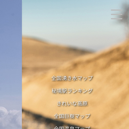
全国湧き水マップ
秘境駅ランキング
きれいな高原
全国巨樹マップ
全国温泉マップ