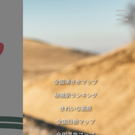
全国湧き水マップ
秘境駅ランキング
きれいな高原
全国巨樹マップ
全国温泉マップ