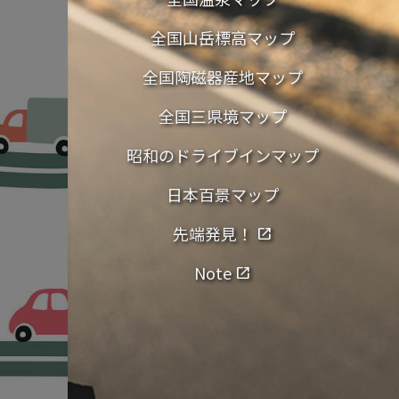
全国山岳標高マップ
全国陶磁器産地マップ
全国三県境マップ
昭和のドライブインマップ
日本百景マップ
先端発見！
open_in_new
Note
open_in_new