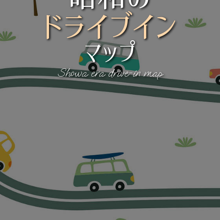
ドライブイン
マップ
Showa era drive-in map