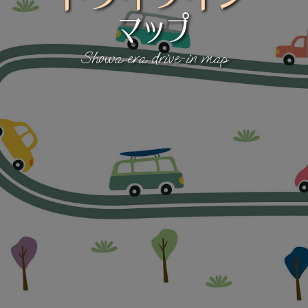
マップ
Showa era drive-in map