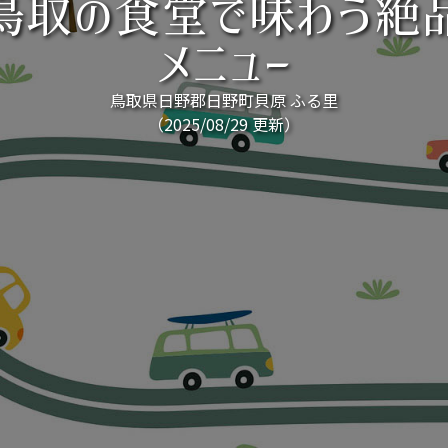
鳥取の食堂で味わう絶
メニュー
鳥取県日野郡日野町貝原 ふる里
（2025/08/29 更新）