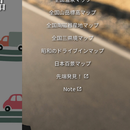
品
全国山岳標高マップ
全国陶磁器産地マップ
全国三県境マップ
昭和のドライブインマップ
日本百景マップ
先端発見！
open_in_new
Note
open_in_new