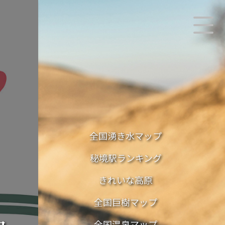
全国湧き水マップ
秘境駅ランキング
きれいな高原
全国巨樹マップ
全国温泉マップ