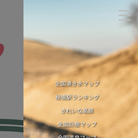
全国湧き水マップ
秘境駅ランキング
きれいな高原
全国巨樹マップ
全国温泉マップ