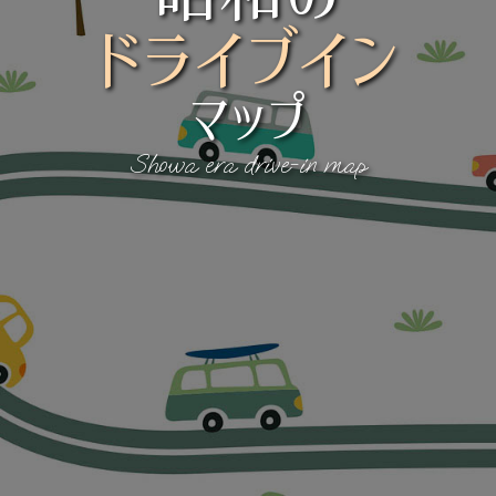
ドライブイン
マップ
Showa era drive-in map