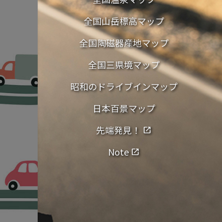
全国山岳標高マップ
全国陶磁器産地マップ
全国三県境マップ
昭和のドライブインマップ
日本百景マップ
先端発見！
open_in_new
Note
open_in_new