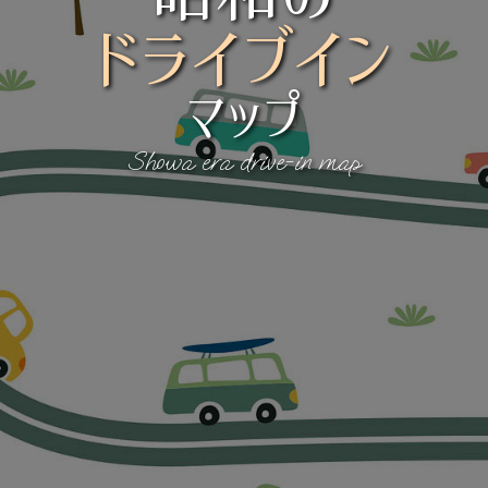
ドライブイン
マップ
Showa era drive-in map