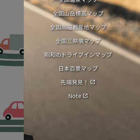
全国山岳標高マップ
全国陶磁器産地マップ
全国三県境マップ
昭和のドライブインマップ
日本百景マップ
先端発見！
open_in_new
Note
open_in_new