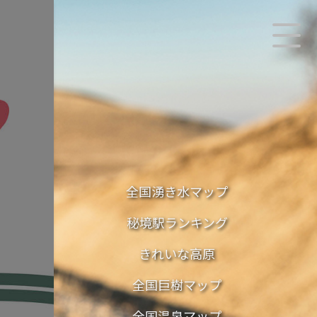
全国湧き水マップ
秘境駅ランキング
きれいな高原
全国巨樹マップ
全国温泉マップ