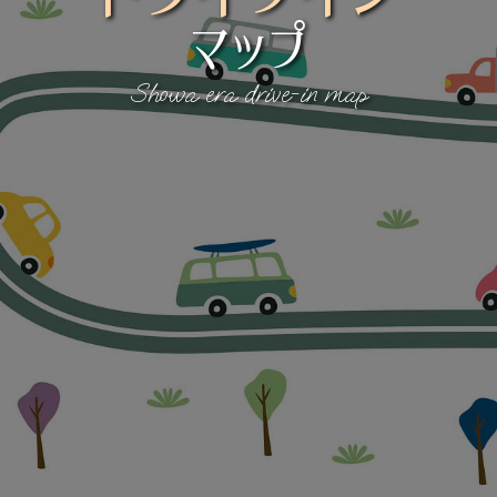
マップ
Showa era drive-in map