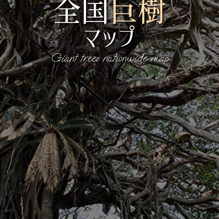
全国
巨樹
マップ
Giant trees nationwide map