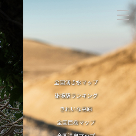
全国湧き水マップ
秘境駅ランキング
きれいな高原
全国巨樹マップ
全国温泉マップ