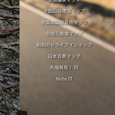
全国山岳標高マップ
全国陶磁器産地マップ
全国三県境マップ
昭和のドライブインマップ
日本百景マップ
先端発見！
open_in_new
Note
open_in_new