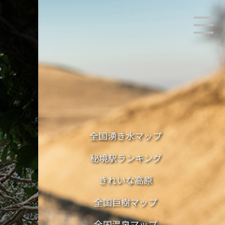
全国湧き水マップ
秘境駅ランキング
きれいな高原
全国巨樹マップ
全国温泉マップ