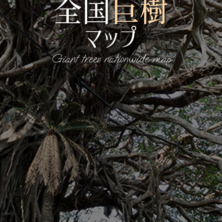
全国
巨樹
マップ
Giant trees nationwide map