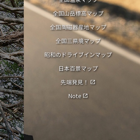
全国山岳標高マップ
全国陶磁器産地マップ
全国三県境マップ
昭和のドライブインマップ
日本百景マップ
先端発見！
open_in_new
Note
open_in_new