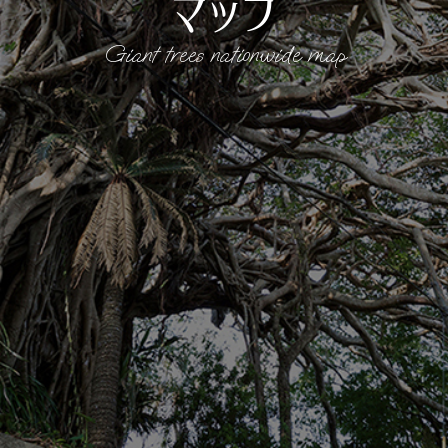
マップ
Giant trees nationwide map