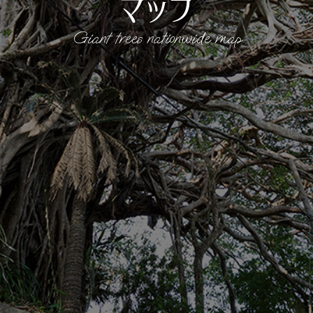
マップ
Giant trees nationwide map