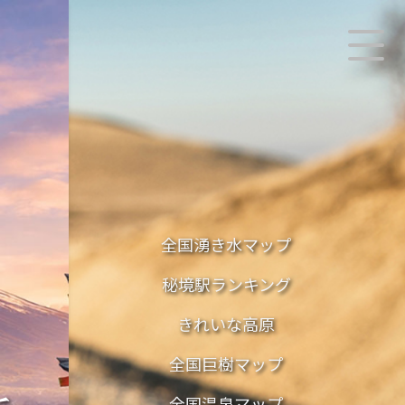
全国湧き水マップ
秘境駅ランキング
きれいな高原
全国巨樹マップ
全国温泉マップ