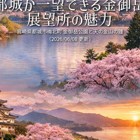
都城が一望できる金御
展望所の魅力
宮崎県都城市梅北町 金御岳公園と天の金山の鐘
（2026/06/08 更新）