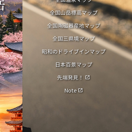
岳
全国山岳標高マップ
全国陶磁器産地マップ
全国三県境マップ
昭和のドライブインマップ
日本百景マップ
先端発見！
open_in_new
Note
open_in_new