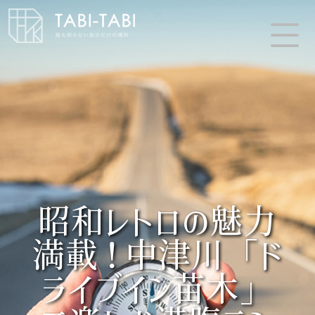
昭和レトロの魅力
満載！中津川「ド
ライブイン苗木」