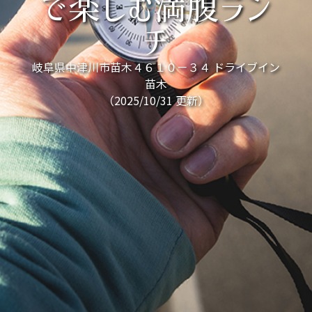
で楽しむ満腹ラン
チ
岐阜県中津川市苗木４６１０－３４ ドライブイン
苗木
（2025/10/31 更新）