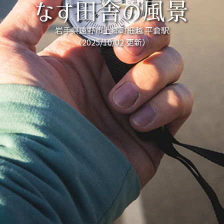
なす田舎の風景
岩手県遠野市上郷町細越 平倉駅
（2025/10/02 更新）