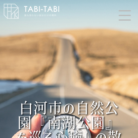
白河市の自然公
園『南湖公園』