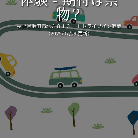
体験 - 期待は禁
物？
長野県飯田市北方８１３－１ ドライブイン酒蔵
（2025/07/29 更新）