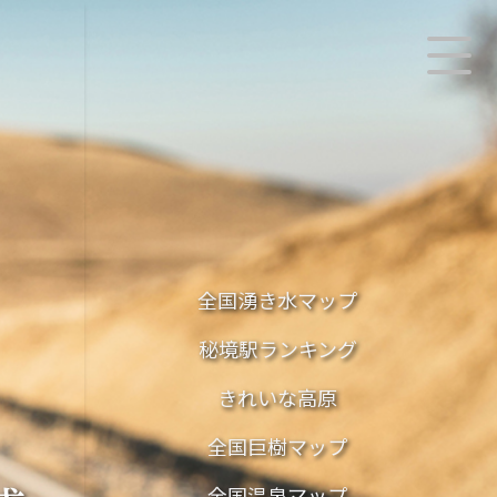
全国湧き水マップ
秘境駅ランキング
きれいな高原
全国巨樹マップ
全国温泉マップ