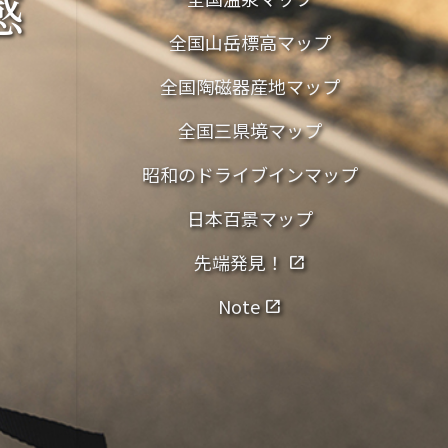
感
全国山岳標高マップ
全国陶磁器産地マップ
全国三県境マップ
昭和のドライブインマップ
日本百景マップ
先端発見！
open_in_new
Note
open_in_new