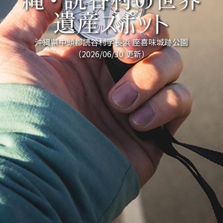
縄・読谷村の世界
遺産スポット
沖縄県中頭郡読谷村字長浜 座喜味城跡公園
（2026/06/30 更新）