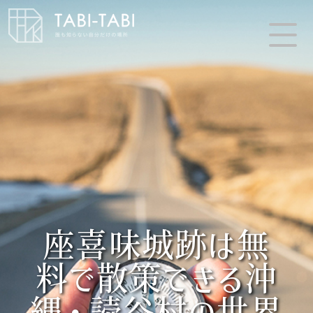
座喜味城跡は無
料で散策できる沖