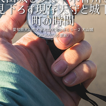
見下ろす現存天守と城
町の時間
愛知県犬山市大字犬山字北古券６５－２ 犬山城
（2026/07/05 更新）