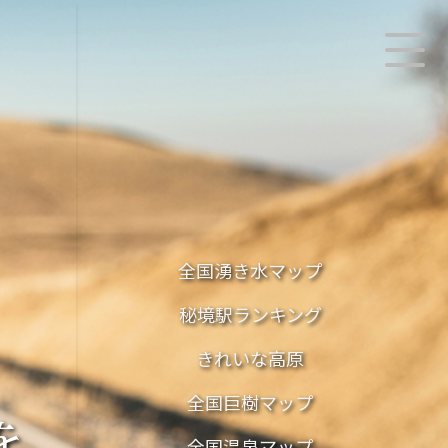
全国湧き水マップ
秘境駅ランキング
きれいな高原
全国巨樹マップ
を
全国温泉マップ