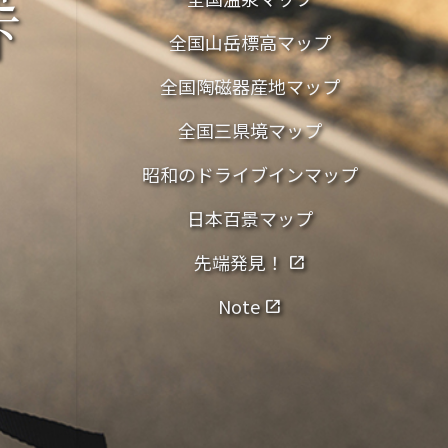
下
全国山岳標高マップ
全国陶磁器産地マップ
全国三県境マップ
昭和のドライブインマップ
日本百景マップ
先端発見！
open_in_new
Note
open_in_new