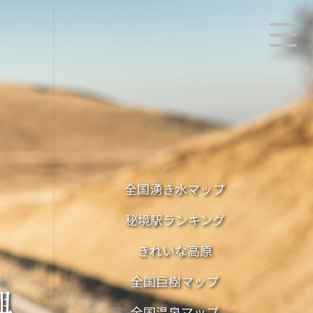
全国湧き水マップ
秘境駅ランキング
きれいな高原
全国巨樹マップ
興
全国温泉マップ