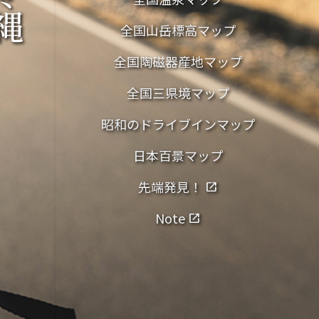
縄
全国山岳標高マップ
全国陶磁器産地マップ
全国三県境マップ
昭和のドライブインマップ
日本百景マップ
先端発見！
open_in_new
Note
open_in_new