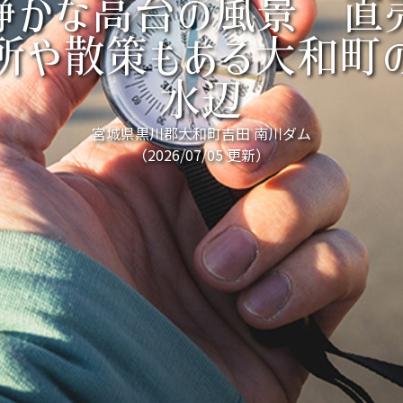
静かな高台の風景 直
所や散策もある大和町
水辺
宮城県黒川郡大和町吉田 南川ダム
（2026/07/05 更新）