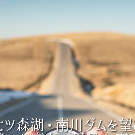
七ツ森湖・南川ダムを望