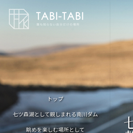
トップ
七ツ森湖として親しまれる南川ダム
眺めを楽しむ場所として