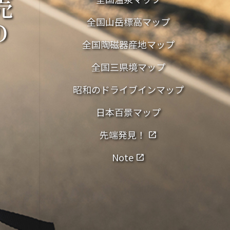
売
全国山岳標高マップ
の
全国陶磁器産地マップ
全国三県境マップ
昭和のドライブインマップ
日本百景マップ
先端発見！
open_in_new
Note
open_in_new