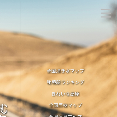
全国湧き水マップ
秘境駅ランキング
きれいな高原
む
全国巨樹マップ
全国温泉マップ