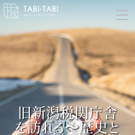
旧新潟税関庁舎
を訪れる〜歴史と