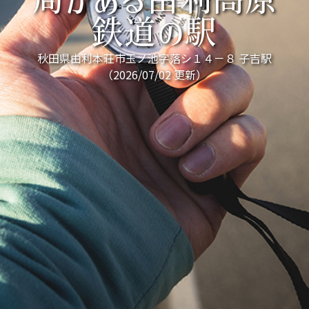
局がある由利高原
鉄道の駅
秋田県由利本荘市玉ノ池字落シ１４－８ 子吉駅
（2026/07/02 更新）