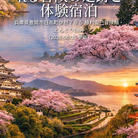
体験宿泊
兵庫県豊岡市日高町伊府７８５ 植村直己冒険館・
どんぐりbase
（2026/06/25 更新）