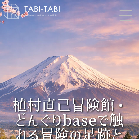
植村直己冒険館・
どんぐりbaseで触
れる冒険の足跡と